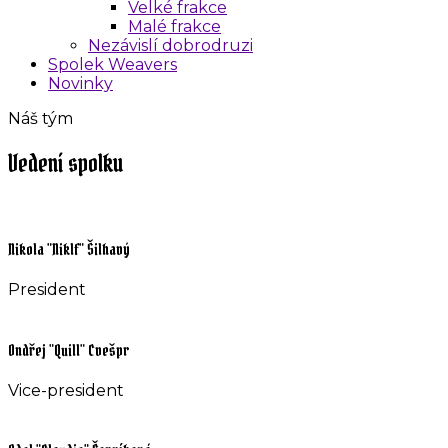
Velké frakce
Malé frakce
Nezávislí dobrodruzi
Spolek Weavers
Novinky
Náš tým
Vedení spolku
Nikola "Niklf" Šilhavý
President
Ondřej "Quill" Cvešpr
Vice-president