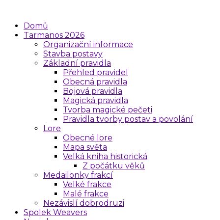
Domů
Tarmanos 2026
Organizační informace
Stavba postavy
Základní pravidla
Přehled pravidel
Obecná pravidla
Bojová pravidla
Magická pravidla
Tvorba magické pečeti
Pravidla tvorby postav a povolání
Lore
Obecné lore
Mapa světa
Velká kniha historická
Z počátku věků
Medailonky frakcí
Velké frakce
Malé frakce
Nezávislí dobrodruzi
Spolek Weavers