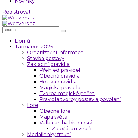
Novinky
R
e
g
i
s
t
r
o
v
a
t
Domů
Tarmanos 2026
Organizační informace
Stavba postavy
Základní pravidla
Přehled pravidel
Obecná pravidla
Bojová pravidla
Magická pravidla
Tvorba magické pečeti
Pravidla tvorby postav a povolání
Lore
Obecné lore
Mapa světa
Velká kniha historická
Z počátku věků
Medailonky frakcí