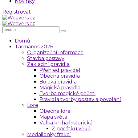
Novinky
R
e
g
i
s
t
r
o
v
a
t
Domů
Tarmanos 2026
Organizační informace
Stavba postavy
Základní pravidla
Přehled pravidel
Obecná pravidla
Bojová pravidla
Magická pravidla
Tvorba magické pečeti
Pravidla tvorby postav a povolání
Lore
Obecné lore
Mapa světa
Velká kniha historická
Z počátku věků
Medailonky frakcí