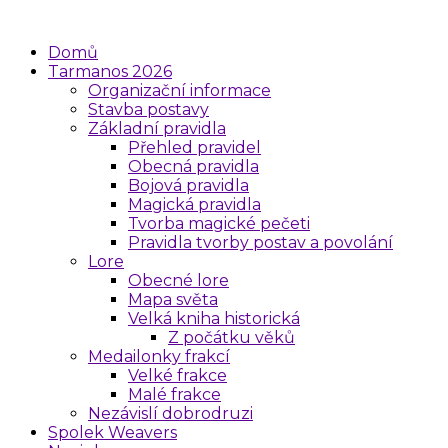
Domů
Tarmanos 2026
Organizační informace
Stavba postavy
Základní pravidla
Přehled pravidel
Obecná pravidla
Bojová pravidla
Magická pravidla
Tvorba magické pečeti
Pravidla tvorby postav a povolání
Lore
Obecné lore
Mapa světa
Velká kniha historická
Z počátku věků
Medailonky frakcí
Velké frakce
Malé frakce
Nezávislí dobrodruzi
Spolek Weavers