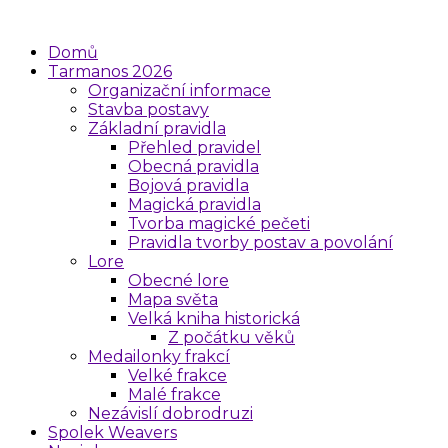
Domů
Tarmanos 2026
Organizační informace
Stavba postavy
Základní pravidla
Přehled pravidel
Obecná pravidla
Bojová pravidla
Magická pravidla
Tvorba magické pečeti
Pravidla tvorby postav a povolání
Lore
Obecné lore
Mapa světa
Velká kniha historická
Z počátku věků
Medailonky frakcí
Velké frakce
Malé frakce
Nezávislí dobrodruzi
Spolek Weavers