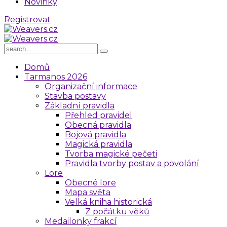
Novinky
R
e
g
i
s
t
r
o
v
a
t
Domů
Tarmanos 2026
Organizační informace
Stavba postavy
Základní pravidla
Přehled pravidel
Obecná pravidla
Bojová pravidla
Magická pravidla
Tvorba magické pečeti
Pravidla tvorby postav a povolání
Lore
Obecné lore
Mapa světa
Velká kniha historická
Z počátku věků
Medailonky frakcí